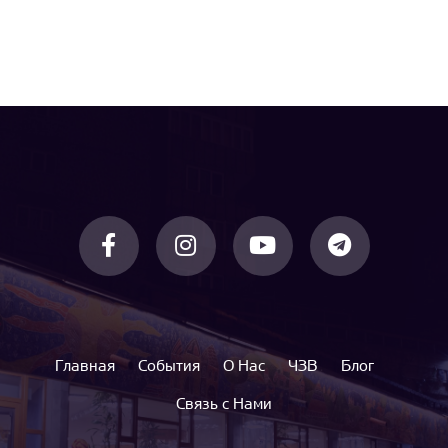
Главная
События
О Нас
ЧЗВ
Блог
Связь с Нами