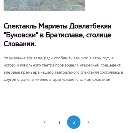
Спектакль Мариеты Довлатбекян
"Буковски" в Братиславе, столице
Словакии.
Уважаемые зрители, рады сообщить вам, что в этом году в
истории кукольного театра произошел интересный прецедент:
впервые премьера нашего театрального спектакля состоялась в
другой стране, а именно в Братиславе, столице Словакии
1
2